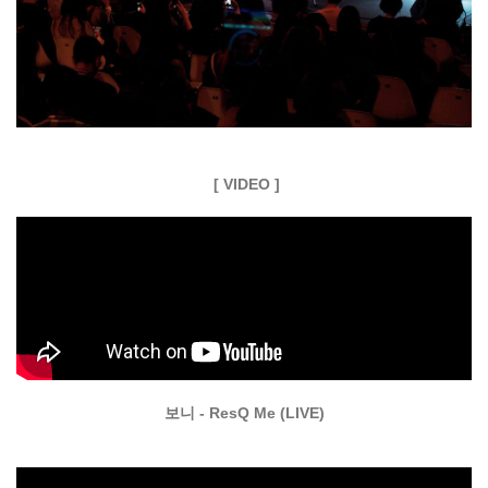
[ VIDEO ]
보니 - ResQ Me (LIVE)