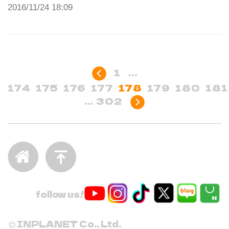
2016/11/24 18:09
1
...
174
175
176
177
178
179
180
181
...
302
follow us
!
INPLANET Co., Ltd.