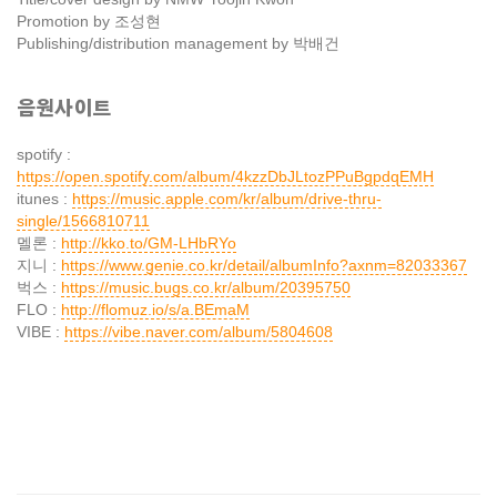
Promotion by 조성현
Publishing/distribution management by 박배건
음원사이트
spotify :
https://open.spotify.com/album/4kzzDbJLtozPPuBgpdqEMH
itunes :
https://music.apple.com/kr/album/drive-thru-
single/1566810711
멜론 :
http://kko.to/GM-LHbRYo
지니 :
https://www.genie.co.kr/detail/albumInfo?axnm=82033367
벅스 :
https://music.bugs.co.kr/album/20395750
FLO :
http://flomuz.io/s/a.BEmaM
VIBE :
https://vibe.naver.com/album/5804608