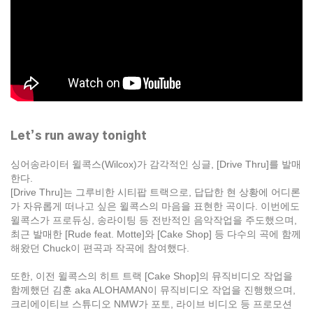
Let’s run away tonight
싱어송라이터 윌콕스(Wilcox)가 감각적인 싱글, [Drive Thru]를 발매
한다.
[Drive Thru]는 그루비한 시티팝 트랙으로, 답답한 현 상황에 어디론
가 자유롭게 떠나고 싶은 윌콕스의 마음을 표현한 곡이다. 이번에도
윌콕스가 프로듀싱, 송라이팅 등 전반적인 음악작업을 주도했으며,
최근 발매한 [Rude feat. Motte]와 [Cake Shop] 등 다수의 곡에 함께
해왔던 Chuck이 편곡과 작곡에 참여했다.
또한, 이전 윌콕스의 히트 트랙 [Cake Shop]의 뮤직비디오 작업을
함께했던 김훈 aka ALOHAMAN이 뮤직비디오 작업을 진행했으며,
크리에이티브 스튜디오 NMW가 포토, 라이브 비디오 등 프로모션