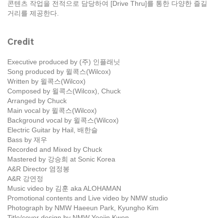
콘텐츠 작업을 전적으로 담당하여 [Drive Thru]를 통한 다양한 즐길
거리를 제공한다.
Credit
Executive produced by (주) 인플래닛
Song produced by 윌콕스(Wilcox)
Written by 윌콕스(Wilcox)
Composed by 윌콕스(Wilcox), Chuck
Arranged by Chuck
Main vocal by 윌콕스(Wilcox)
Background vocal by 윌콕스(Wilcox)
Electric Guitar by Hail, 배한슬
Bass by 재우
Recorded and Mixed by Chuck
Mastered by 강승희 at Sonic Korea
A&R Director 염정봉
A&R 강연정
Music video by 김훈 aka ALOHAMAN
Promotional contents and Live video by NMW studio
Photograph by NMW Haeeun Park, Kyungho Kim
Title/cover design by NMW Yoojin Kwon