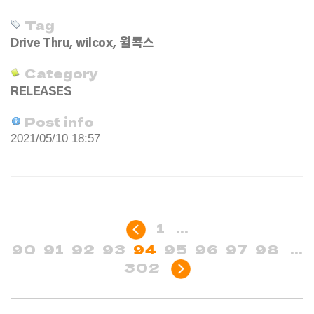
Tag
Drive Thru
,
wilcox
,
윌콕스
Category
RELEASES
Post info
2021/05/10 18:57
1
...
90
91
92
93
94
95
96
97
98
...
302