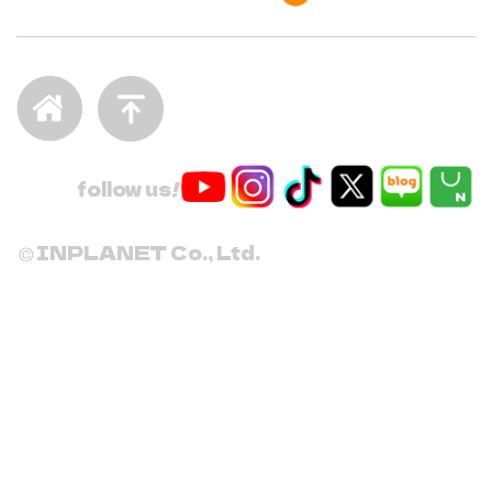
follow us
!
INPLANET Co., Ltd.